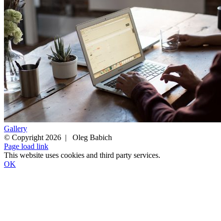
Gallery
© Copyright 2026 | Oleg Babich
Facebook
Instagram
Page load link
This website uses cookies and third party services.
OK
Go
to
Top