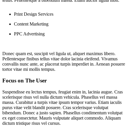
tellus. Pellentesque a bibendum massa. Etiam auctor ligula nibh.
Print Design Services
Content Marketing
PPC Advertising
Donec quam est, suscipit vel ligula ut, aliquet maximus libero.
Pellentesque finibus tellus vitae dolor lacinia eleifend. Vivamus
convallis nunc ante, ac placerat turpis imperdiet in. Aenean posuere
tortor vitae mi mollis tempus.
Focus on The User
Suspendisse eu lectus tempus, feugiat enim in, lacinia augue. Cras
scelerisque risus vel nulla dictum vehicula. Phasellus vel massa
massa. Curabitur a turpis vitae ipsum tempor varius. Etiam iaculis
purus vitae velit blandit posuere. Cras scelerisque volutpat
bibendum. Donec a justo sapien. Phasellus condimentum volutpat
ex eget consectetur. Mauris vulputate aliquet commodo. Aliquam
dictum tristique risus vel cursus.