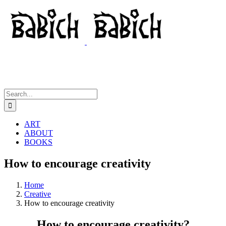
Skip
to
content
Search
for:
ART
ABOUT
BOOKS
How to encourage creativity
Home
Creative
How to encourage creativity
How to encourage creativity?