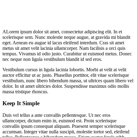
A
Lorem ipsum dolor sit amet, consectetur adipiscing elit. In et
scelerisque sem. Nunc molestie neque augue, at gravida mi blandit
eget. Aenean eu augue id lacus eleifend interdum. Cras sit amet
metus sit amet velit lacinia ullamcorper. Nam facilisis a orci quis
tempus. Vivamus id odio justo. Curabitur ut euismod metus. Donec
nec neque non ligula vestibulum blandit id sed eros.
Vestibulum cursus in ligula lacinia lobortis. Morbi at velit at velit
auctor efficitur ut ac justo. Phasellus porttitor, elit vitae scelerisque
vestibulum, nunc libero bibendum massa, ut ultrices quam libero vel
dolor. In sit amet ultricies dolor. Suspendisse maximus odio mollis
massa tristique rhoncus.
Keep It Simple
Duis vel tellus a ante convallis pellentesque. Ut nec eros
ullamcorper, dictum enim in, euismod est. Proin scelerisque
convallis ipsum consequat aliquam. Praesent semper scelerisque
accumsan. Integer vitae nulla suscipit, molestie tortor sed, eleifend