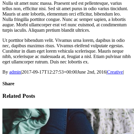
Nulla sit amet nunc massa. Praesent sed est pellentesque, varius
tellus non, efficitur nisi. Sed sit amet purus in odio varius tincidunt.
Mauris ut ante lobortis, elementum orci efficitur, bibendum leo.
Nulla fringilla porttitor congue. Nunc ac semper sapien, a lobortis
augue. Morbi ullamcorper erat vel nunc euismod, at condimentum
turpis iaculis. Aliquam pretium blandit ultrices.
Ut porttitor bibendum velit. Vivamus urna lorem, dapibus in odio
nec, dapibus maximus risus. Vivamus eleifend vulputate egestas.
Curabitur in diam eget lorem vehicula scelerisque. Mauris neque
nibh, scelerisque ac malesuada at, feugiat a nisl. Etiam pulvinar nibh
eget ullamcorper rutrum. Duis nec lobortis ex.
By
admin
|
2017-09-17T12:27:53+00:00
June 2nd, 2016
|
Creative
|
Share
Facebook
X
Tumblr
Pinterest
Related Posts